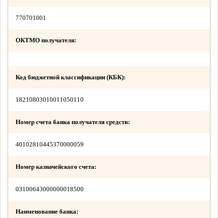
770701001
ОКТМО получателя:
Код бюджетной классификации (КБК):
18210803010011050110
Номер счета банка получателя средств:
40102810445370000059
Номер казначейского счета:
03100643000000018500
Наименование банка: